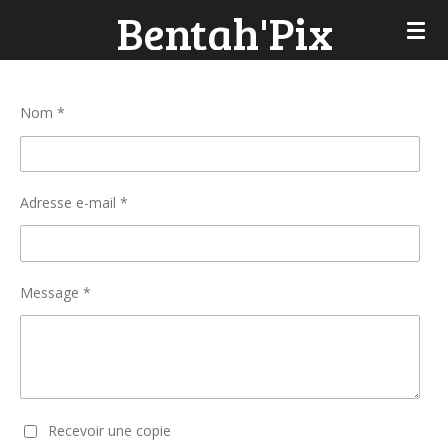
Bentah'Pix
Passer
au
contenu
principal
Nom *
Adresse e-mail *
Message *
Recevoir une copie